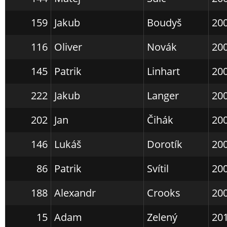
159
Jakub
Boudyš
20
116
Oliver
Novák
20
145
Patrik
Linhart
20
222
Jakub
Langer
20
202
Jan
Čihák
20
146
Lukáš
Dorotík
20
86
Patrik
Svítil
20
188
Alexandr
Crooks
20
15
Adam
Zelený
20