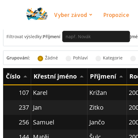
Chlumecký TT 2025 - výsledk
Vyber závod
Propozice
Filtrovat výsledky:
Příjmení
Jmé
Grupování:
Žádné
Pohlaví
Kategorie
Číslo
Křestní jméno
Příjmení
Ro
107
Karel
Križan
20
237
Jan
Zitko
20
256
Samuel
Jančo
20
144
Matěj
Šulc
20