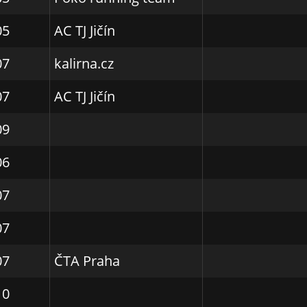
05
AC TJ Jičín
07
kalirna.cz
07
AC TJ Jičín
09
06
07
07
07
ČTA Praha
10