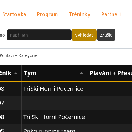
y
XLSX
PDF
Startovka
Program
Tréninky
Partneři
no
Vyhledat
Zrušit
Pohlaví + Kategorie
čník
Tým
Plavání + Pře
08
TriSki Horni Pocernice
07
08
Tri Ski Horní Počernice
05
Poko running team