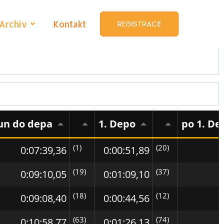
⣿⣿⣿
Archiv
Kontakt
REGISTRACE
sun do depa
1. Depo
po 1. De
(1)
(20)
0:07:39,36
0:00:51,89
(19)
(37)
0:09:10,05
0:01:09,10
(18)
(12)
0:09:08,40
0:00:44,56
(63)
(74)
0:10:58,77
0:01:26,13